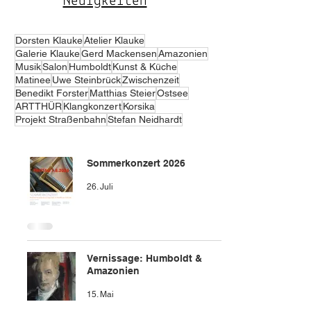
Neuigkeiten
Dorsten Klauke
Atelier Klauke
Galerie Klauke
Gerd Mackensen
Amazonien
Musik
Salon
Humboldt
Kunst & Küche
Matinee
Uwe Steinbrück
Zwischenzeit
Benedikt Forster
Matthias Steier
Ostsee
ARTTHÜR
Klangkonzert
Korsika
Projekt Straßenbahn
Stefan Neidhardt
Sommerkonzert 2026
26. Juli
Vernissage: Humboldt &
Amazonien
15. Mai