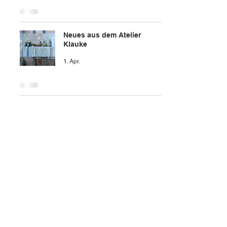
Neues aus dem Atelier
Klauke
1. Apr.
Klangkonzert zum
Frühlingsanfang
8. März
Finissage Voyage mit
Konzert
12. Feb.