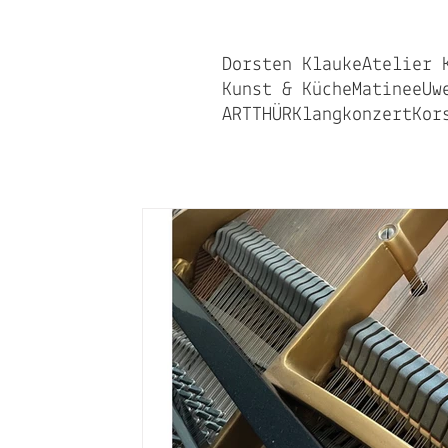
Dorsten Klauke
Atelier 
Kunst & Küche
Matinee
Uw
ARTTHÜR
Klangkonzert
Kor