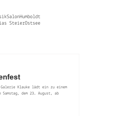
sik
Salon
Humboldt
ias Steier
Ostsee
enfest
 Galerie Klauke lädt ein zu einem
m Samstag, dem 23. August, ab