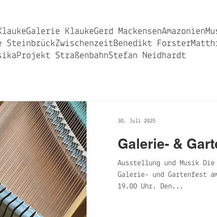
Klauke
Galerie Klauke
Gerd Mackensen
Amazonien
Mu
e Steinbrück
Zwischenzeit
Benedikt Forster
Matth
sika
Projekt Straßenbahn
Stefan Neidhardt
30. Juli 2025
Galerie- & Gart
Ausstellung und Musik Die
Galerie- und Gartenfest a
19.00 Uhr. Den...