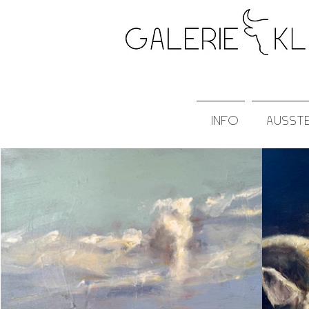
galerie klau
info
ausst