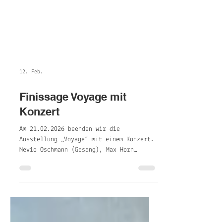
12. Feb.
Finissage Voyage mit
Konzert
Am 21.02.2026 beenden wir die
Ausstellung „Voyage“ mit einem Konzert.
Nevio Oschmann (Gesang), Max Horn
(Gitarre, Klavier) und Nikita Lang
(Klavier) präsentieren Stücke der
Klassik bis hin zur Popmusik u.a. von
Beethoven, Chopin, Debussy, Tárrega und