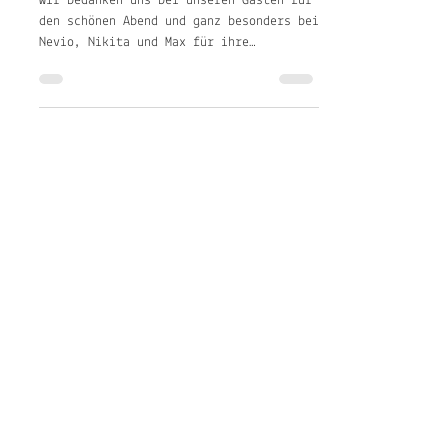
Vernissage: Voyage - Der
Abend
Wir bedanken uns bei unseren Gästen für
den schönen Abend und ganz besonders bei
Nevio, Nikita und Max für ihre
beeindruckenden musikalischen Einlagen.
Dorsten und Gundula