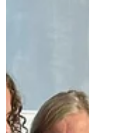
Mertz. Termin: Samstag 21.02.2026, um
19.30 Uhr Eintritt: 9€ Einlass: ab 19.00
Uhr Galerie Klauke Angelhäuser Straße 3a
99310 Arnstadt