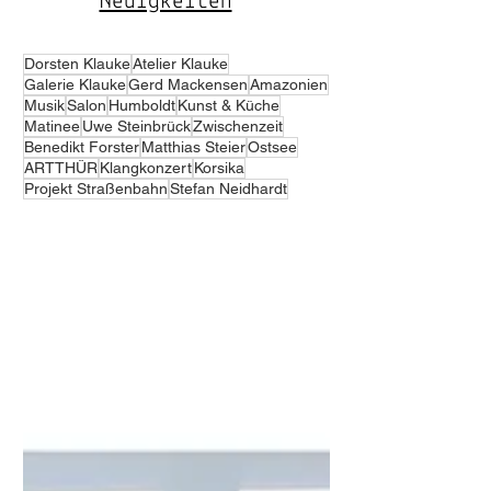
Neuigkeiten
Dorsten Klauke
Atelier Klauke
Galerie Klauke
Gerd Mackensen
Amazonien
Musik
Salon
Humboldt
Kunst & Küche
Matinee
Uwe Steinbrück
Zwischenzeit
Benedikt Forster
Matthias Steier
Ostsee
ARTTHÜR
Klangkonzert
Korsika
Projekt Straßenbahn
Stefan Neidhardt