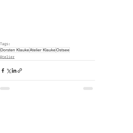
Tags:
Dorsten Klauke
Atelier Klauke
Ostsee
Atelier
Alle ansehen
Aktuelle Beiträge