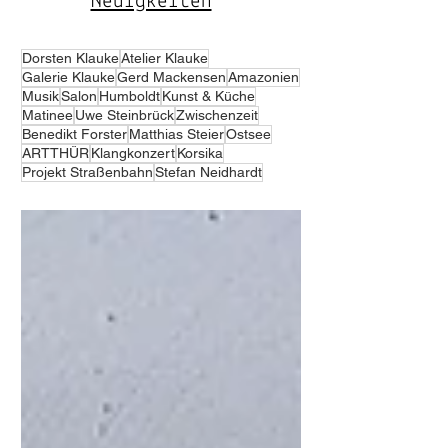
Neuigkeiten
Dorsten Klauke
Atelier Klauke
Galerie Klauke
Gerd Mackensen
Amazonien
Musik
Salon
Humboldt
Kunst & Küche
Matinee
Uwe Steinbrück
Zwischenzeit
Benedikt Forster
Matthias Steier
Ostsee
ARTTHÜR
Klangkonzert
Korsika
Projekt Straßenbahn
Stefan Neidhardt