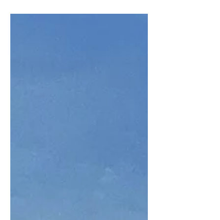
Titel, Öl auf Leinwand, 60x120cm Die
Hühnerstange, Öl auf Leinwand, 40x120cm